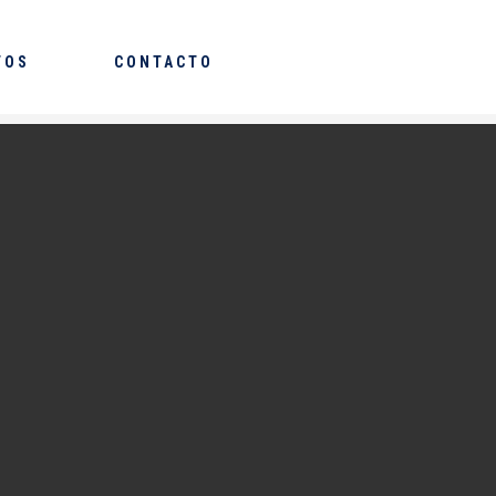
TOS
CONTACTO