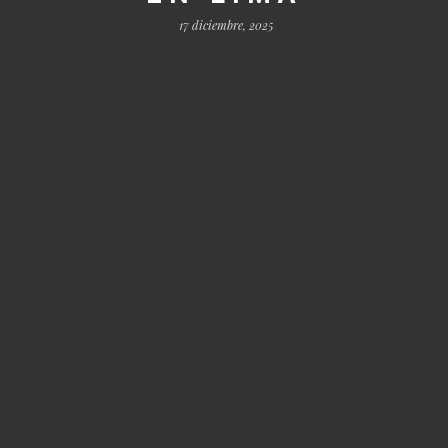
17 diciembre, 2025