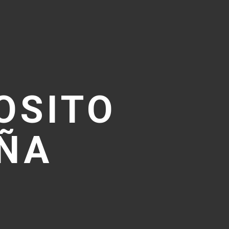
OSITO
AÑA