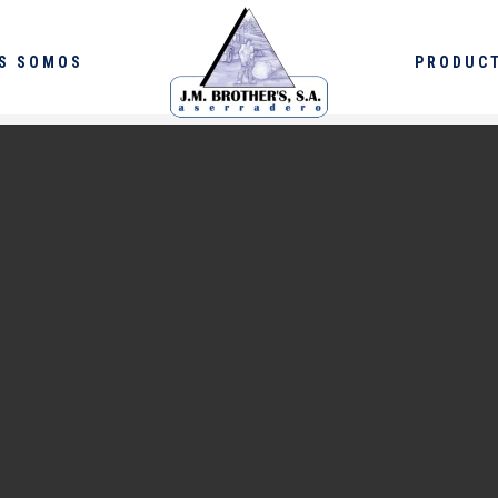
S SOMOS
PRODUC