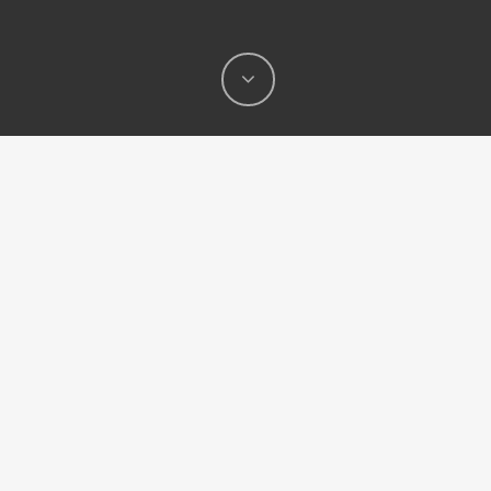
JUEGO DE
TRAGAMONE
DESCARGAR
GRATIS