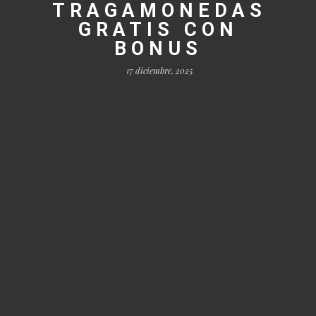
TRAGAMONEDAS
GRATIS CON
BONUS
17 diciembre, 2025