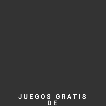
JUEGOS GRATIS
DE