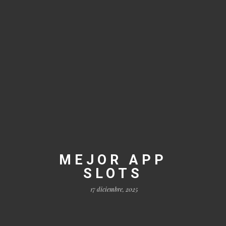
MEJOR APP
SLOTS
17 diciembre, 2025