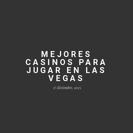
MEJORES
CASINOS PARA
JUGAR EN LAS
VEGAS
17 diciembre, 2025