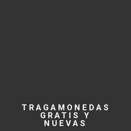
TRAGAMONEDAS
GRATIS Y
NUEVAS