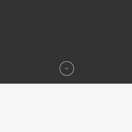
TRAGAMONE