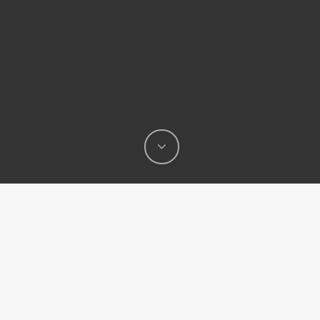
TRAGAPERRA
ONLINE